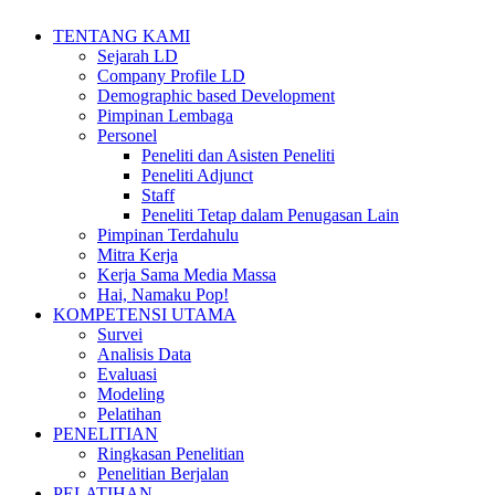
TENTANG KAMI
Sejarah LD
Company Profile LD
Demographic based Development
Pimpinan Lembaga
Personel
Peneliti dan Asisten Peneliti
Peneliti Adjunct
Staff
Peneliti Tetap dalam Penugasan Lain
Pimpinan Terdahulu
Mitra Kerja
Kerja Sama Media Massa
Hai, Namaku Pop!
KOMPETENSI UTAMA
Survei
Analisis Data
Evaluasi
Modeling
Pelatihan
PENELITIAN
Ringkasan Penelitian
Penelitian Berjalan
PELATIHAN