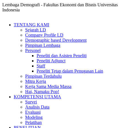
Lembaga Demografi - Fakultas Ekonomi dan Bisnis Universitas
Indonesia
TENTANG KAMI
Sejarah LD
Company Profile LD
Demographic based Development
Pimpinan Lembaga
Personel
Peneliti dan Asisten Peneliti
Peneliti Adjunct
Staff
Peneliti Tetap dalam Penugasan Lain
Pimpinan Terdahulu
Mitra Kerja
Kerja Sama Media Massa
Hai, Namaku Pop!
KOMPETENSI UTAMA
Survei
Analisis Data
Evaluasi
Modeling
Pelatihan
PENELITIAN