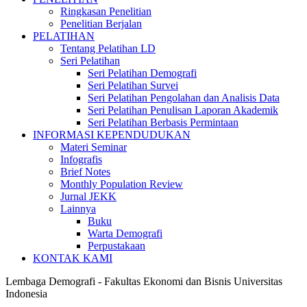
Ringkasan Penelitian
Penelitian Berjalan
PELATIHAN
Tentang Pelatihan LD
Seri Pelatihan
Seri Pelatihan Demografi
Seri Pelatihan Survei
Seri Pelatihan Pengolahan dan Analisis Data
Seri Pelatihan Penulisan Laporan Akademik
Seri Pelatihan Berbasis Permintaan
INFORMASI KEPENDUDUKAN
Materi Seminar
Infografis
Brief Notes
Monthly Population Review
Jurnal JEKK
Lainnya
Buku
Warta Demografi
Perpustakaan
KONTAK KAMI
Lembaga Demografi - Fakultas Ekonomi dan Bisnis Universitas
Indonesia