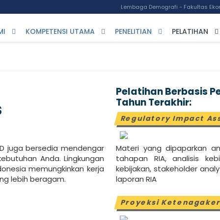
Lembaga Demografi - Fakultas Ekon
MI
KOMPETENSI UTAMA
PENELITIAN
PELATIHAN
s Permintaan
Pelatihan Berbasis 
Tahun Terakhir:
s
Regulatory Impact As
D juga bersedia mendengar
Materi yang dipaparkan an
 kebutuhan Anda. Lingkungan
tahapan RIA, analisis ke
ndonesia memungkinkan kerja
kebijakan, stakeholder anal
ang lebih beragam.
laporan RIA
Proyeksi Ketenagake