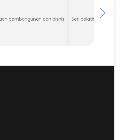
naan pembangunan dan bisnis.
Seri pelatihan survei mempelaj