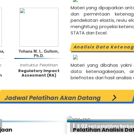
Materi yang dipaparkan ant
dan permintaan ketenaga
pendekatan elastis, reviu el
menghitung proyeksi keten
STATA dan Excel.
Analisis Data Ketena
na,
Yohana M. L. Gultom,
Ph.D.
Materi yang dibahas yakni 
n
Instruktur Pelatihan
Regulatory Impact
data ketenagakerjaan, a
n
Assesment (RA)
briefnotes dari hasil analisi
Jadwal Pelatihan Akan Datang
E.02
seri pelatihan Berba
jaan
Pelatihan Analisis D