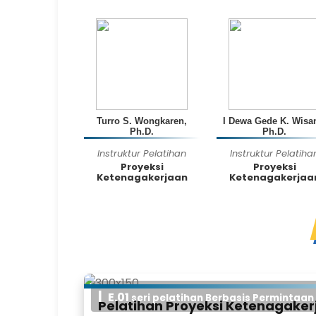
Turro S. Wongkaren,
I Dewa Gede K. Wisa
Ph.D.
Ph.D.
Instruktur Pelatihan
Instruktur Pelatiha
Proyeksi
Proyeksi
Ketenagakerjaan
Ketenagakerjaa
E.01
seri pelatihan Berbasis Permintaan
Pelatihan Proyeksi Ketenagaker