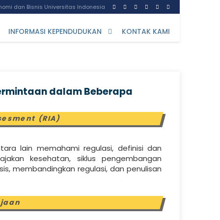
omi dan Bisnis Universitas Indonesia
INFORMASI KEPENDUDUKAN
KONTAK KAMI
Permintaan dalam Beberapa
sesment (RIA)
tara lain memahami regulasi, definisi dan
biajakan kesehatan, siklus pengembangan
ysis, membandingkan regulasi, dan penulisan
rjaan