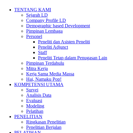
TENTANG KAMI
Sejarah LD
Company Profile LD
Demographic based Development
Pimpinan Lembaga
Personel
Peneliti dan Asisten Peneliti
Peneliti Adjunct
Staff
Peneliti Tetap dalam Penugasan Lain
Pimpinan Terdahulu
Mitra Kerja
Kerja Sama Media Massa
Hai, Namaku Pop!
KOMPETENSI UTAMA
Survei
Analisis Data
Evaluasi
Modeling
Pelatihan
PENELITIAN
Ringkasan Penelitian
Penelitian Berjalan
PELATIHAN