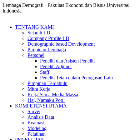
Lembaga Demografi - Fakultas Ekonomi dan Bisnis Universitas
Indonesia
TENTANG KAMI
Sejarah LD
Company Profile LD
Demographic based Development
Pimpinan Lembaga
Personel
Peneliti dan Asisten Peneliti
Peneliti Adjunct
Staff
Peneliti Tetap dalam Penugasan Lain
Pimpinan Terdahulu
Mitra Kerja
Kerja Sama Media Massa
Hai, Namaku Pop!
KOMPETENSI UTAMA
Survei
Analisis Data
Evaluasi
Modeling
Pelatihan
PENELITIAN