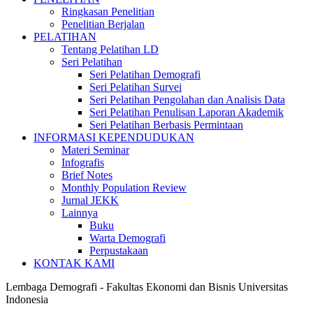
Ringkasan Penelitian
Penelitian Berjalan
PELATIHAN
Tentang Pelatihan LD
Seri Pelatihan
Seri Pelatihan Demografi
Seri Pelatihan Survei
Seri Pelatihan Pengolahan dan Analisis Data
Seri Pelatihan Penulisan Laporan Akademik
Seri Pelatihan Berbasis Permintaan
INFORMASI KEPENDUDUKAN
Materi Seminar
Infografis
Brief Notes
Monthly Population Review
Jurnal JEKK
Lainnya
Buku
Warta Demografi
Perpustakaan
KONTAK KAMI
Lembaga Demografi - Fakultas Ekonomi dan Bisnis Universitas
Indonesia