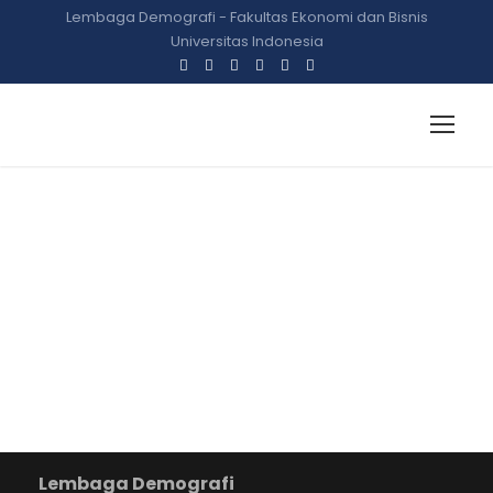
Lembaga Demografi - Fakultas Ekonomi dan Bisnis
Universitas Indonesia
Riset LD FEB UI: 7 dari 10
Driver Gojek Alami
Peningkatan
Pendapatan Sejak
Bermitra dengan Gojek
Lembaga Demografi