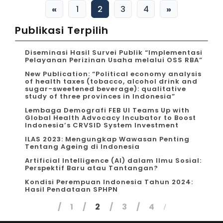
«
»
1
2
3
4
Publikasi Terpilih
Diseminasi Hasil Survei Publik “Implementasi
Pelayanan Perizinan Usaha melalui OSS RBA”
New Publication: “Political economy analysis
of health taxes (tobacco, alcohol drink and
sugar-sweetened beverage): qualitative
study of three provinces in Indonesia”
Lembaga Demografi FEB UI Teams Up with
Global Health Advocacy Incubator to Boost
Indonesia’s CRVSID System Investment
ILAS 2023: Mengungkap Wawasan Penting
Tentang Ageing di Indonesia
Artificial Intelligence (AI) dalam Ilmu Sosial:
Perspektif Baru atau Tantangan?
Kondisi Perempuan Indonesia Tahun 2024:
Hasil Pendataan SPHPN
1
2
3
4